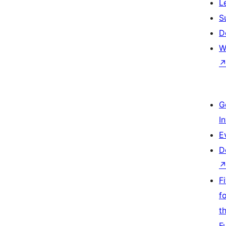
L
S
D
W
G
I
E
D
F
f
t
F