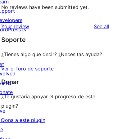
earn
No reviews have been submitted yet.
upport
evelopers
reviews
Your review
See all
ordPress.tv
↗
Soporte
¿Tienes algo que decir? ¿Necesitas ayuda?
et
Ver el foro de soporte
nvolved
Donar
vents
onate
¿Te gustaría apoyar el progreso de este
↗
plugin?
ive
or
Dona a este plugin
he
uture