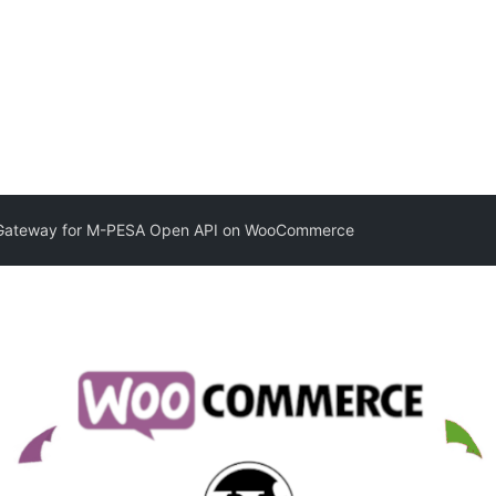
Gateway for M-PESA Open API on WooCommerce