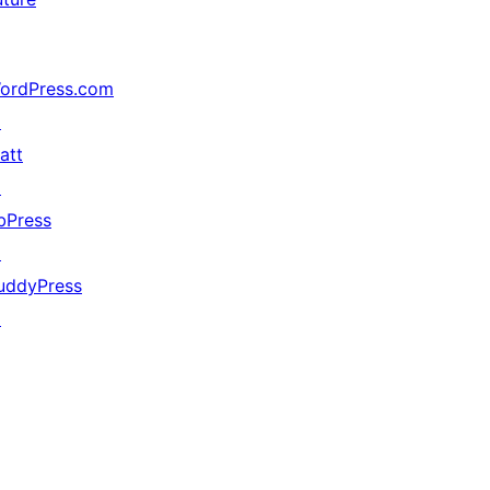
ordPress.com
↗
att
↗
bPress
↗
uddyPress
↗