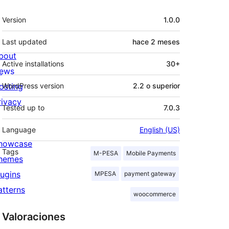
Meta
Version
1.0.0
Last updated
hace
2 meses
bout
Active installations
30+
ews
osting
WordPress version
2.2 o superior
rivacy
Tested up to
7.0.3
Language
English (US)
howcase
Tags
M-PESA
Mobile Payments
hemes
lugins
MPESA
payment gateway
atterns
woocommerce
Valoraciones