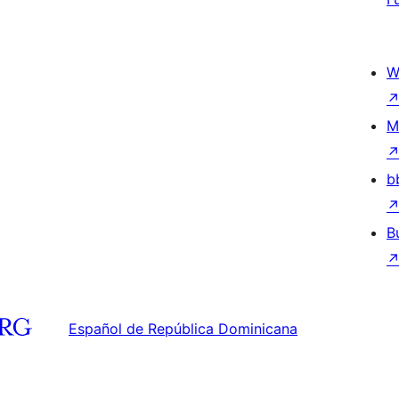
W
M
b
B
Español de República Dominicana