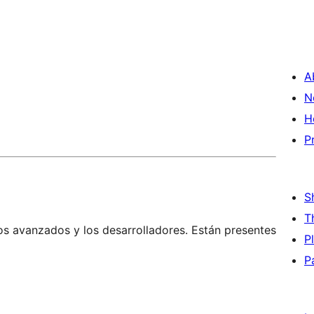
A
N
H
P
S
T
os avanzados y los desarrolladores. Están presentes
P
P