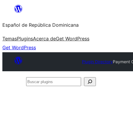
Saltar
al
Español de República Dominicana
contenido
Temas
Plugins
Acerca de
Get WordPress
Get WordPress
Plugin Directory
Payment 
Buscar
plugins