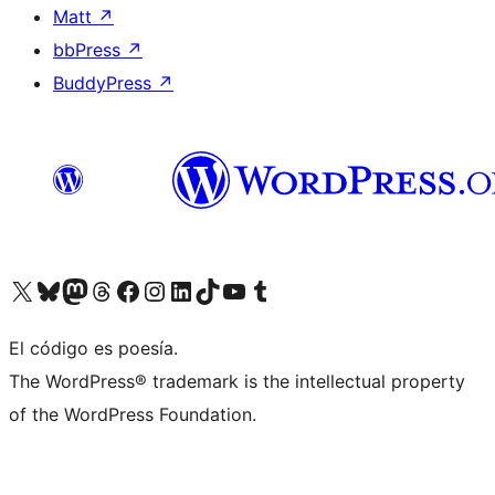
Matt
↗
bbPress
↗
BuddyPress
↗
Visit our X (formerly Twitter) account
Visit our Bluesky account
Visit our Mastodon account
Visit our Threads account
Visit our Facebook page
Visit our Instagram account
Visit our LinkedIn account
Visit our TikTok account
Visit our YouTube channel
Visit our Tumblr account
El código es poesía.
The WordPress® trademark is the intellectual property
of the WordPress Foundation.