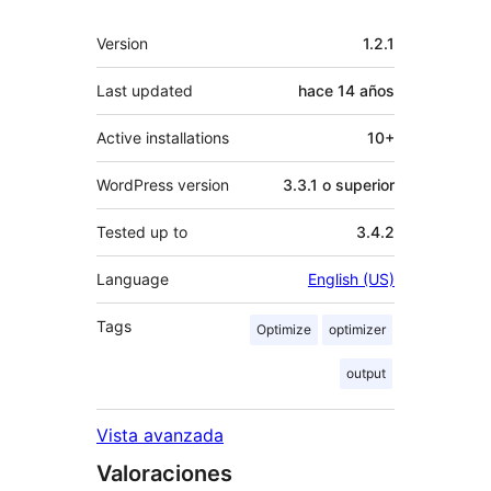
Meta
Version
1.2.1
Last updated
hace
14 años
Active installations
10+
WordPress version
3.3.1 o superior
Tested up to
3.4.2
Language
English (US)
Tags
Optimize
optimizer
output
Vista avanzada
Valoraciones