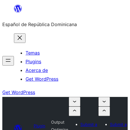
Saltar
al
Español de República Dominicana
contenido
Temas
Plugins
Acerca de
Get WordPress
Get WordPress
Output
Submit a
Submit a
Plugin
Optimize