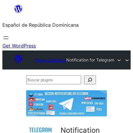
Saltar
al
Español de República Dominicana
contenido
Get WordPress
Plugin Directory
Notification for Telegram
Buscar
plugins
Notification