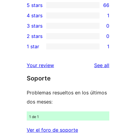
5 stars
66
66
4 stars
1
5-
1
3 stars
0
star
4-
0
2 stars
0
reviews
star
3-
0
1 star
1
review
star
2-
1
reviews
star
1-
reviews
Your review
See all
reviews
star
Soporte
review
Problemas resueltos en los últimos
dos meses:
1 de 1
Ver el foro de soporte