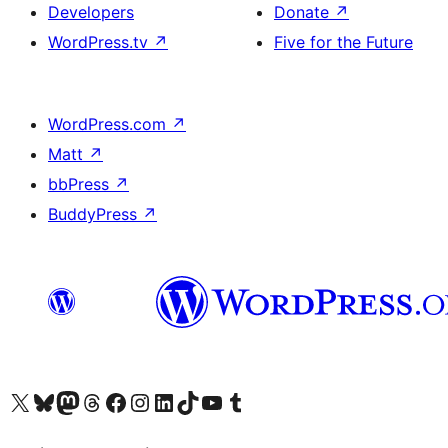
Developers
Donate
↗
WordPress.tv
↗
Five for the Future
WordPress.com
↗
Matt
↗
bbPress
↗
BuddyPress
↗
Visit our X (formerly Twitter) account
Visit our Bluesky account
Visit our Mastodon account
Visit our Threads account
Visit our Facebook page
Visit our Instagram account
Visit our LinkedIn account
Visit our TikTok account
Visit our YouTube channel
Visit our Tumblr account