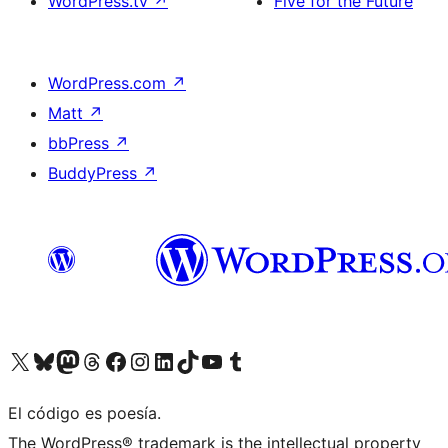
WordPress.tv
↗
Five for the Future
WordPress.com
↗
Matt
↗
bbPress
↗
BuddyPress
↗
Visit our X (formerly Twitter) account
Visit our Bluesky account
Visit our Mastodon account
Visit our Threads account
Visit our Facebook page
Visit our Instagram account
Visit our LinkedIn account
Visit our TikTok account
Visit our YouTube channel
Visit our Tumblr account
El código es poesía.
The WordPress® trademark is the intellectual property