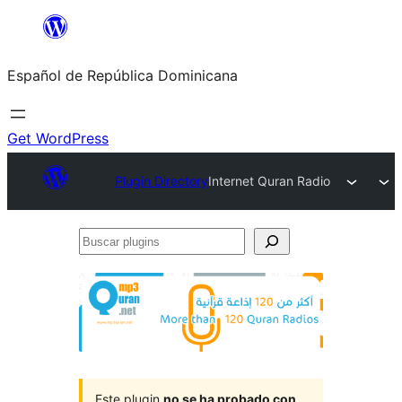
Saltar
al
Español de República Dominicana
contenido
Get WordPress
Plugin Directory
Internet Quran Radio
Buscar
plugins
Este plugin
no se ha probado con