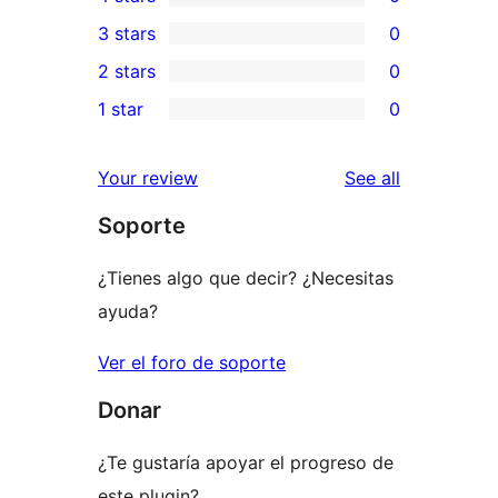
5-
0
3 stars
0
star
4-
0
2 stars
0
review
star
3-
0
1 star
0
reviews
star
2-
0
reviews
star
1-
reviews
Your review
See all
reviews
star
Soporte
reviews
¿Tienes algo que decir? ¿Necesitas
ayuda?
Ver el foro de soporte
Donar
¿Te gustaría apoyar el progreso de
este plugin?