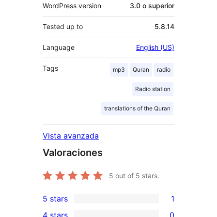
WordPress version
3.0 o superior
Tested up to
5.8.14
Language
English (US)
Tags
mp3
Quran
radio
Radio station
translations of the Quran
Vista avanzada
Valoraciones
5
out of 5 stars.
5 stars
1
1
4 stars
0