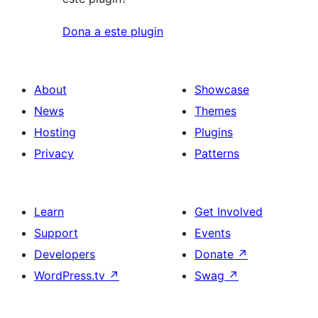
Dona a este plugin
About
Showcase
News
Themes
Hosting
Plugins
Privacy
Patterns
Learn
Get Involved
Support
Events
Developers
Donate
↗
WordPress.tv
↗
Swag
↗