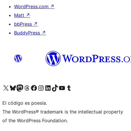
WordPress.com
↗
Matt
↗
bbPress
↗
BuddyPress
↗
Visit our X (formerly Twitter) account
Visit our Bluesky account
Visit our Mastodon account
Visit our Threads account
Visit our Facebook page
Visit our Instagram account
Visit our LinkedIn account
Visit our TikTok account
Visit our YouTube channel
Visit our Tumblr account
El código es poesía.
The WordPress® trademark is the intellectual property
of the WordPress Foundation.