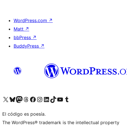
WordPress.com
↗
Matt
↗
bbPress
↗
BuddyPress
↗
Visit our X (formerly Twitter) account
Visit our Bluesky account
Visit our Mastodon account
Visit our Threads account
Visit our Facebook page
Visit our Instagram account
Visit our LinkedIn account
Visit our TikTok account
Visit our YouTube channel
Visit our Tumblr account
El código es poesía.
The WordPress® trademark is the intellectual property