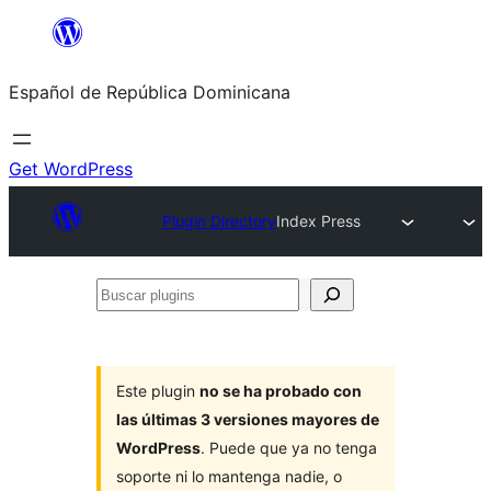
Saltar
al
Español de República Dominicana
contenido
Get WordPress
Plugin Directory
Index Press
Buscar
plugins
Este plugin
no se ha probado con
las últimas 3 versiones mayores de
WordPress
. Puede que ya no tenga
soporte ni lo mantenga nadie, o