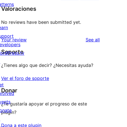
atterns
Valoraciones
No reviews have been submitted yet.
earn
upport
reviews
Your review
See all
evelopers
Soporte
ordPress.tv
↗
¿Tienes algo que decir? ¿Necesitas ayuda?
Ver el foro de soporte
et
Donar
nvolved
vents
¿Te gustaría apoyar el progreso de este
onate
plugin?
↗
Dona a este plugin