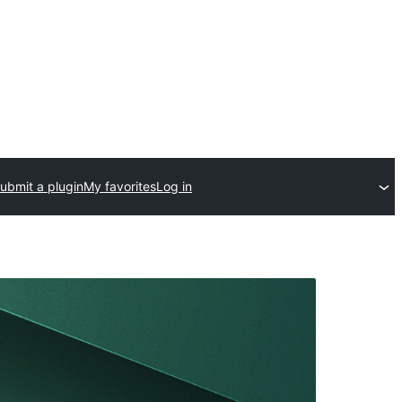
ubmit a plugin
My favorites
Log in