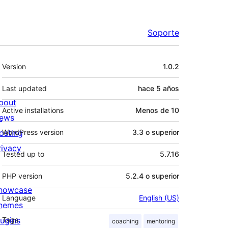
Soporte
Meta
Version
1.0.2
Last updated
hace
5 años
bout
Active installations
Menos de 10
ews
osting
WordPress version
3.3 o superior
rivacy
Tested up to
5.7.16
PHP version
5.2.4 o superior
howcase
Language
English (US)
hemes
lugins
Tags
coaching
mentoring