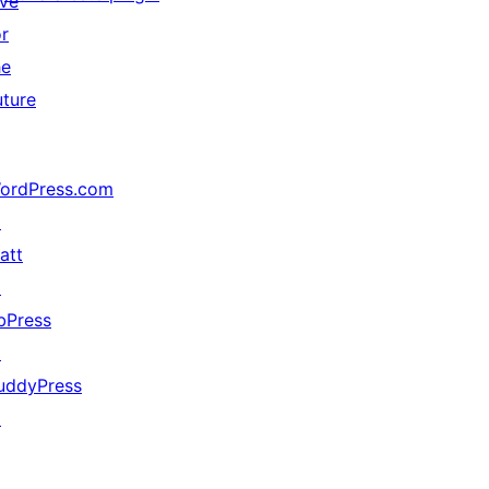
ive
or
he
uture
ordPress.com
↗
att
↗
bPress
↗
uddyPress
↗