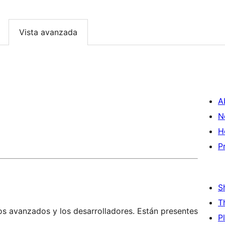
Vista avanzada
A
N
H
P
S
T
os avanzados y los desarrolladores. Están presentes
P