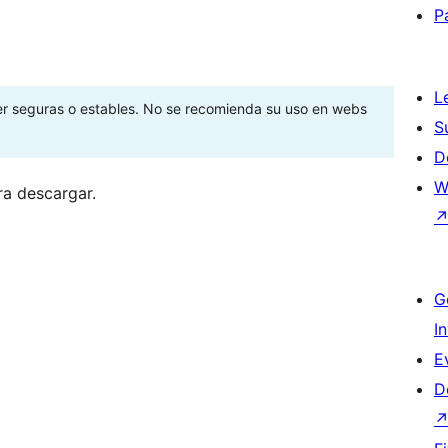
P
L
ser seguras o estables. No se recomienda su uso en webs
S
D
W
ra descargar.
G
I
E
D