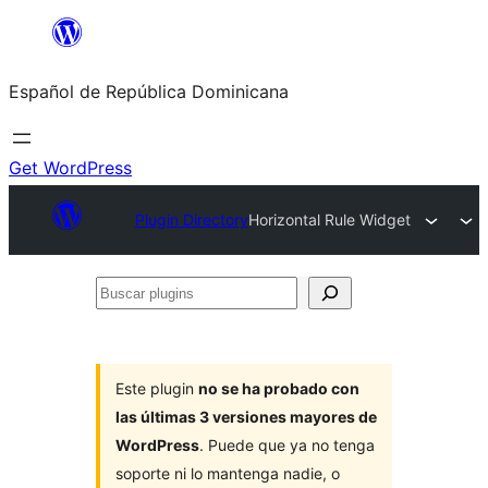
Saltar
al
Español de República Dominicana
contenido
Get WordPress
Plugin Directory
Horizontal Rule Widget
Buscar
plugins
Este plugin
no se ha probado con
las últimas 3 versiones mayores de
WordPress
. Puede que ya no tenga
soporte ni lo mantenga nadie, o