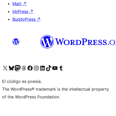
Matt
↗
bbPress
↗
BuddyPress
↗
Visit our X (formerly Twitter) account
Visit our Bluesky account
Visit our Mastodon account
Visit our Threads account
Visit our Facebook page
Visit our Instagram account
Visit our LinkedIn account
Visit our TikTok account
Visit our YouTube channel
Visit our Tumblr account
El código es poesía.
The WordPress® trademark is the intellectual property
of the WordPress Foundation.