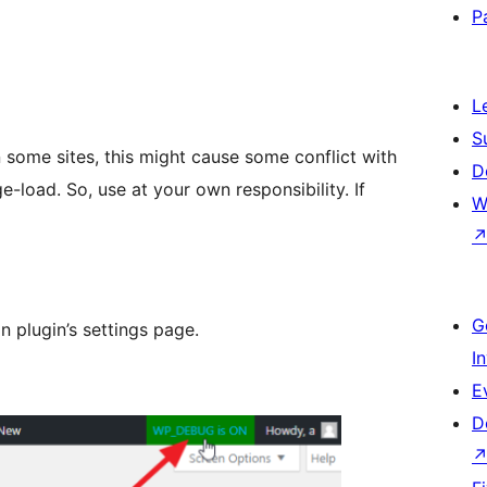
P
L
S
 some sites, this might cause some conflict with
D
e-load. So, use at your own responsibility. If
W
G
n plugin’s settings page.
I
E
D