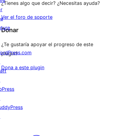
ive
¿Tienes algo que decir? ¿Necesitas ayuda?
or
Ver el foro de soporte
he
uture
Donar
¿Te gustaría apoyar el progreso de este
ordPress.com
plugin?
↗
Dona a este plugin
att
↗
bPress
↗
uddyPress
↗