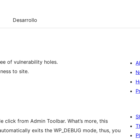
Desarrollo
ee of vulnerability holes.
A
ness to site.
N
H
P
S
e click from Admin Toolbar. What’s more, this
T
 it automatically exits the WP_DEBUG mode, thus, you
P