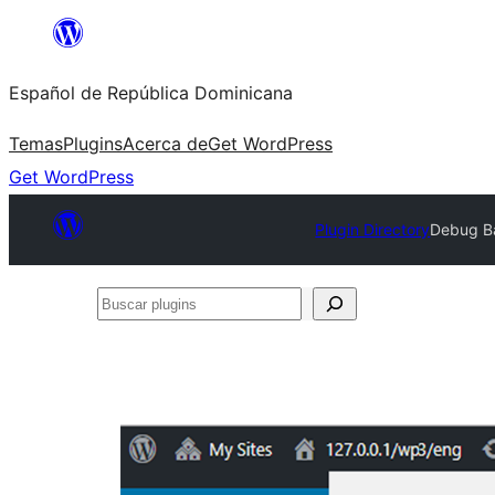
Saltar
al
Español de República Dominicana
contenido
Temas
Plugins
Acerca de
Get WordPress
Get WordPress
Plugin Directory
Debug B
Buscar
plugins