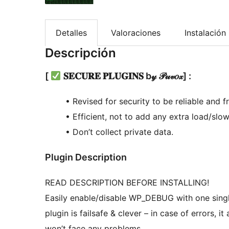
Detalles
Valoraciones
Instalación
Descripción
[
𝐒𝐄𝐂𝐔𝐑𝐄 𝐏𝐋𝐔𝐆𝐈𝐍𝐒 b𝓎 𝒫𝓊𝓋𝑜𝓍] :
• Revised for security to be reliable and fr
• Efficient, not to add any extra load/slow
• Don’t collect private data.
Plugin Description
READ DESCRIPTION BEFORE INSTALLING!
Easily enable/disable WP_DEBUG with one singl
plugin is failsafe & clever – in case of errors,
won’t face any problems.