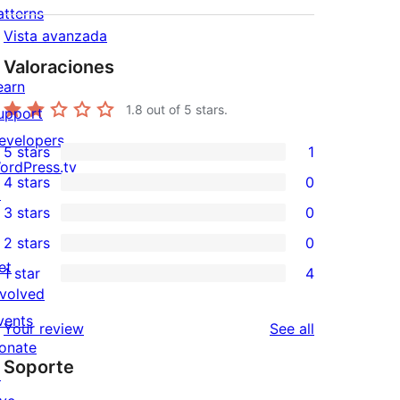
atterns
Vista avanzada
Valoraciones
earn
1.8
out of 5 stars.
upport
evelopers
5 stars
1
1
ordPress.tv
4 stars
0
5-
↗
0
3 stars
0
star
4-
0
2 stars
0
review
star
3-
0
et
1 star
4
reviews
star
2-
4
nvolved
reviews
star
1-
vents
reviews
Your review
See all
reviews
star
onate
Soporte
reviews
↗