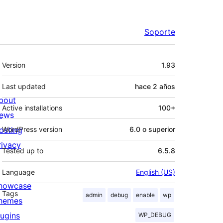
Soporte
Meta
Version
1.93
Last updated
hace
2 años
bout
Active installations
100+
ews
osting
WordPress version
6.0 o superior
rivacy
Tested up to
6.5.8
Language
English (US)
howcase
Tags
admin
debug
enable
wp
hemes
lugins
WP_DEBUG