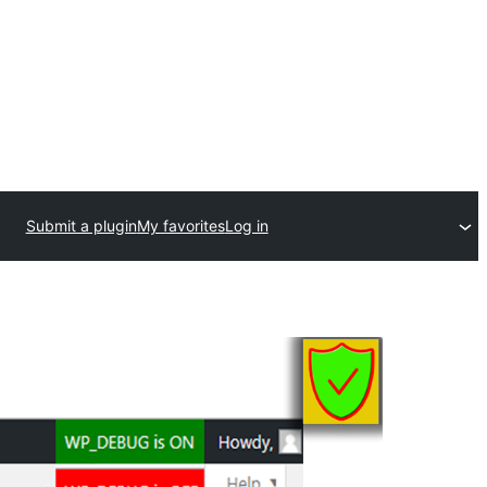
Submit a plugin
My favorites
Log in