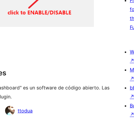
F
f
t
F
W
M
es
hboard" es un software de código abierto. Las
b
ugin.
B
ttodua