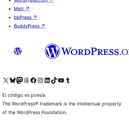
WordPress.com
↗
Matt
↗
bbPress
↗
BuddyPress
↗
Visit our X (formerly Twitter) account
Visit our Bluesky account
Visit our Mastodon account
Visit our Threads account
Visit our Facebook page
Visit our Instagram account
Visit our LinkedIn account
Visit our TikTok account
Visit our YouTube channel
Visit our Tumblr account
El código es poesía.
The WordPress® trademark is the intellectual property
of the WordPress Foundation.