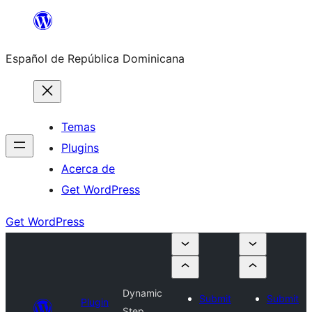
Saltar
al
Español de República Dominicana
contenido
Temas
Plugins
Acerca de
Get WordPress
Get WordPress
Dynamic
Submit
Submit
Plugin
Step