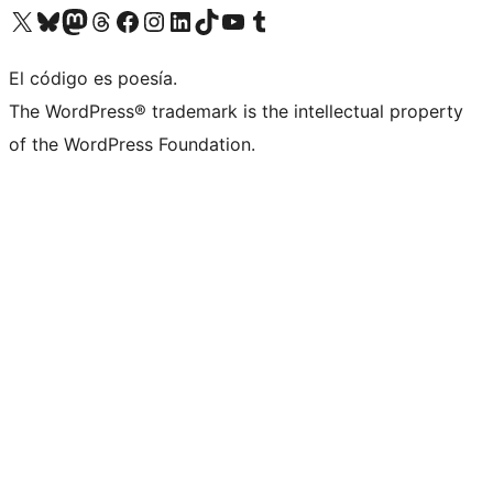
Visit our X (formerly Twitter) account
Visit our Bluesky account
Visit our Mastodon account
Visit our Threads account
Visit our Facebook page
Visit our Instagram account
Visit our LinkedIn account
Visit our TikTok account
Visit our YouTube channel
Visit our Tumblr account
El código es poesía.
The WordPress® trademark is the intellectual property
of the WordPress Foundation.