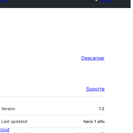
Descargar
Soporte
Meta
Version
1.2
Last updated
hace
1 año
bout