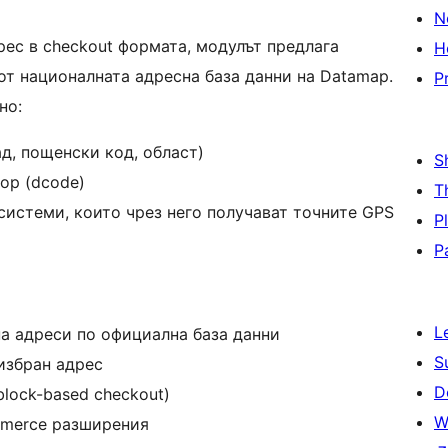
N
рес в checkout формата, модулът предлага
H
от националната адресна база данни на Datamap.
P
но:
ад, пощенски код, област)
S
ор (dcode)
T
системи, които чрез него получават точните GPS
P
P
L
а адреси по официална база данни
S
избран адрес
D
lock-based checkout)
W
merce разширения