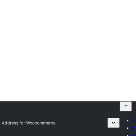
Su
 Address for Woocommerce
My
Lo