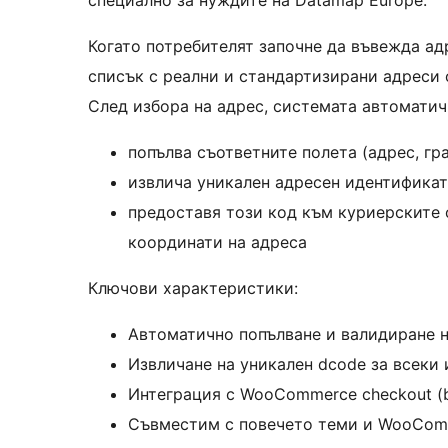
специално за нуждите на Datamap Europe.
Когато потребителят започне да въвежда ад
списък с реални и стандартизирани адреси 
След избора на адрес, системата автоматич
попълва съответните полета (адрес, гр
извлича уникален адресен идентификат
предоставя този код към куриерските 
координати на адреса
Ключови характеристики:
Автоматично попълване и валидиране н
Извличане на уникален dcode за всеки 
Интеграция с WooCommerce checkout (b
Съвместим с повечето теми и WooCom