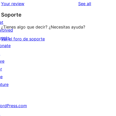
↗
reviews
Your review
See all
Soporte
et
¿Tienes algo que decir? ¿Necesitas ayuda?
nvolved
vents
Ver el foro de soporte
onate
↗
ive
or
he
uture
ordPress.com
↗