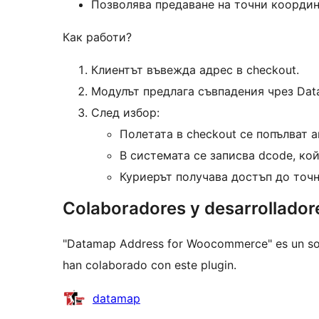
Позволява предаване на точни коорди
Как работи?
Клиентът въвежда адрес в checkout.
Модулът предлага съвпадения чрез Dat
След избор:
Полетата в checkout се попълват 
В системата се записва dcode, ко
Куриерът получава достъп до точн
Colaboradores y desarrollador
"Datamap Address for Woocommerce" es un soft
han colaborado con este plugin.
Colaboradores
datamap