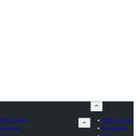
bmit a plugin
Submit a plugin
 favorites
My favorites
g in
Log in