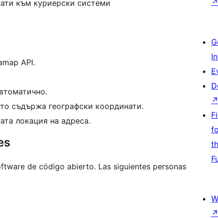
нати към куриерски системи
G
I
amap API.
E
D
автоматично.
йто съдържа географски координати.
F
ата локация на адреса.
f
es
t
F
ware de código abierto. Las siguientes personas
W