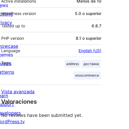
Active installations
Menos de 10
ews
osting
WordPress version
5.0 o superior
rivacy
Tested up to
6.8.7
PHP version
8.1 o superior
howcase
Language
English (US)
hemes
lugins
Tags
address
доставка
atterns
woocommerce
Vista avanzada
earn
Valoraciones
upport
evelopers
No reviews have been submitted yet.
ordPress.tv