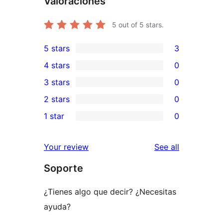
Valoraciones
5
out of 5 stars.
5 stars
3
3
4 stars
0
5-
0
3 stars
0
star
4-
0
2 stars
0
reviews
star
3-
0
1 star
0
reviews
star
2-
0
reviews
star
1-
reviews
Your review
See all
reviews
star
Soporte
reviews
¿Tienes algo que decir? ¿Necesitas
ayuda?