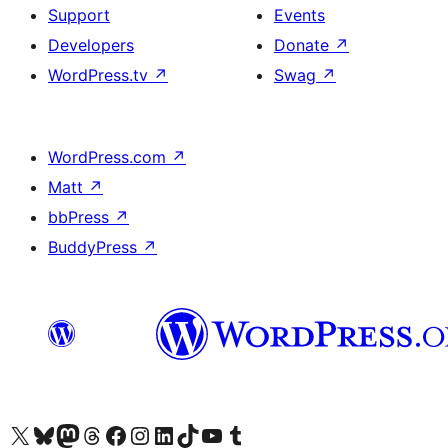
Support
Events
Developers
Donate
↗
WordPress.tv
↗
Swag
↗
WordPress.com
↗
Matt
↗
bbPress
↗
BuddyPress
↗
Visit our X (formerly Twitter) account
Visit our Bluesky account
Visit our Mastodon account
Visit our Threads account
Visit our Facebook page
Visit our Instagram account
Visit our LinkedIn account
Visit our TikTok account
Visit our YouTube channel
Visit our Tumblr account