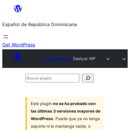
Saltar
al
Español de República Dominicana
contenido
Get WordPress
Plugin Directory
Dastyar WP
Buscar
plugins
Este plugin
no se ha probado con
las últimas 3 versiones mayores de
WordPress
. Puede que ya no tenga
soporte ni lo mantenga nadie, o