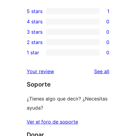
5 stars
1
1
4 stars
0
5-
0
3 stars
0
star
4-
0
2 stars
0
review
star
3-
0
1 star
0
reviews
star
2-
0
reviews
star
1-
reviews
Your review
See all
reviews
star
Soporte
reviews
¿Tienes algo que decir? ¿Necesitas
ayuda?
Ver el foro de soporte
Donar