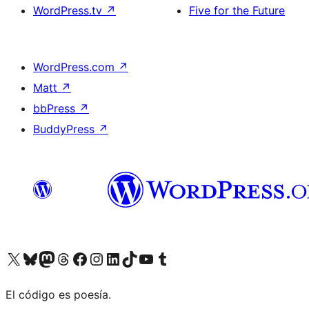
WordPress.tv
↗
Five for the Future
WordPress.com
↗
Matt
↗
bbPress
↗
BuddyPress
↗
Visit our X (formerly Twitter) account
Visit our Bluesky account
Visit our Mastodon account
Visit our Threads account
Visit our Facebook page
Visit our Instagram account
Visit our LinkedIn account
Visit our TikTok account
Visit our YouTube channel
Visit our Tumblr account
El código es poesía.