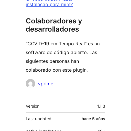
instalação para mim?
Colaboradores y
desarrolladores
"COVID-19 em Tempo Real" es un
software de código abierto. Las
siguientes personas han
colaborado con este plugin.
Colaboradores
vprime
Meta
Version
1.1.3
Last updated
hace
5 años