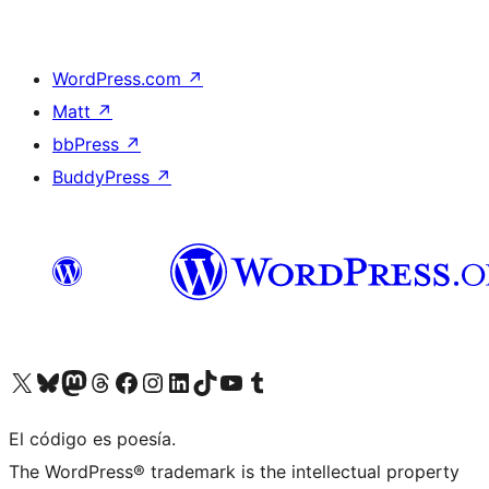
WordPress.com
↗
Matt
↗
bbPress
↗
BuddyPress
↗
Visit our X (formerly Twitter) account
Visit our Bluesky account
Visit our Mastodon account
Visit our Threads account
Visit our Facebook page
Visit our Instagram account
Visit our LinkedIn account
Visit our TikTok account
Visit our YouTube channel
Visit our Tumblr account
El código es poesía.
The WordPress® trademark is the intellectual property