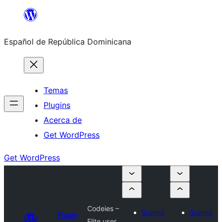
Saltar
al
Español de República Dominicana
contenido
Temas
Plugins
Acerca de
Get WordPress
Get WordPress
Codeies –
Submit
Submit
Plugin
Elite user