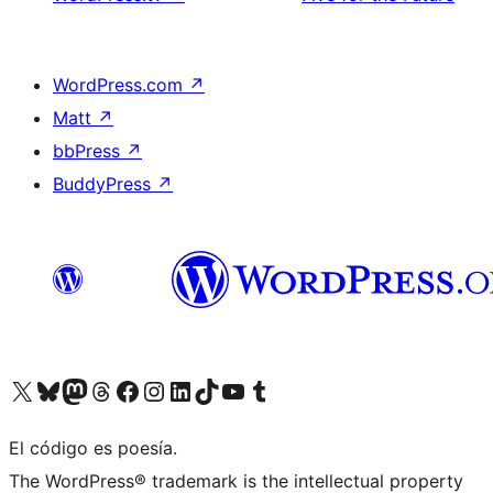
WordPress.com
↗
Matt
↗
bbPress
↗
BuddyPress
↗
Visit our X (formerly Twitter) account
Visit our Bluesky account
Visit our Mastodon account
Visit our Threads account
Visit our Facebook page
Visit our Instagram account
Visit our LinkedIn account
Visit our TikTok account
Visit our YouTube channel
Visit our Tumblr account
El código es poesía.
The WordPress® trademark is the intellectual property