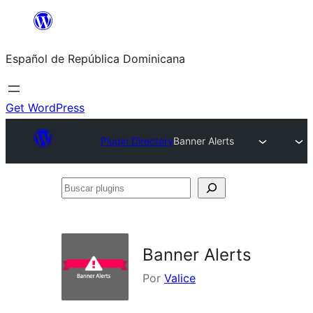
Saltar
al
Español de República Dominicana
contenido
Get WordPress
Plugin Directory
Banner Alerts
Buscar
plugins
Banner Alerts
Por
Valice