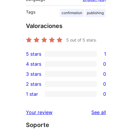
Tags
confirmation
publishing
Valoraciones
5
out of 5 stars.
5 stars
1
1
4 stars
0
5-
0
3 stars
0
star
4-
0
2 stars
0
review
star
3-
0
1 star
0
reviews
star
2-
0
reviews
star
1-
reviews
Your review
See all
reviews
star
Soporte
reviews