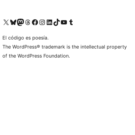
Visit our X (formerly Twitter) account
Visit our Bluesky account
Visit our Mastodon account
Visit our Threads account
Visit our Facebook page
Visit our Instagram account
Visit our LinkedIn account
Visit our TikTok account
Visit our YouTube channel
Visit our Tumblr account
El código es poesía.
The WordPress® trademark is the intellectual property
of the WordPress Foundation.