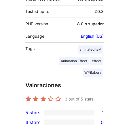
Tested up to
7.0.3
PHP version
8.0 o superior
Language
English (US)
Tags
animated text
Animation Effect
effect
WPBakery
Valoraciones
3
out of 5 stars.
5 stars
1
1
4 stars
0
5-
0