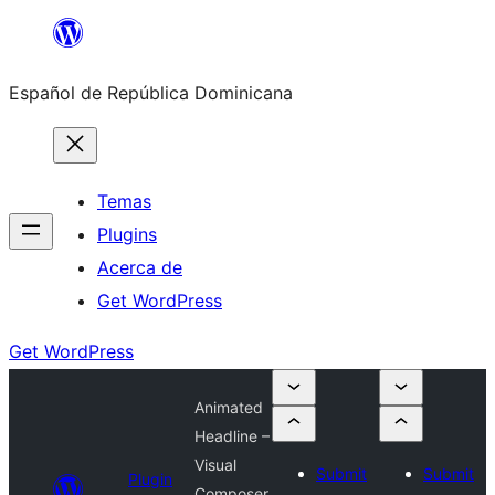
Saltar
al
Español de República Dominicana
contenido
Temas
Plugins
Acerca de
Get WordPress
Get WordPress
Animated
Headline –
Visual
Submit
Submit
Plugin
Composer