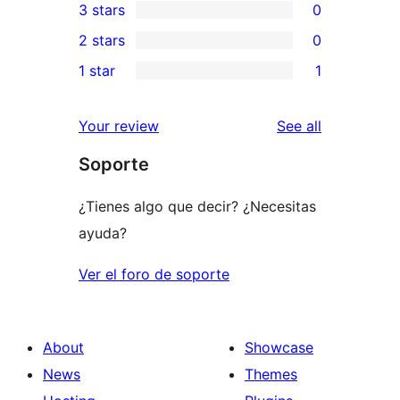
3 stars
0
star
4-
0
2 stars
0
review
star
3-
0
1 star
1
reviews
star
2-
1
reviews
star
1-
reviews
Your review
See all
reviews
star
Soporte
review
¿Tienes algo que decir? ¿Necesitas
ayuda?
Ver el foro de soporte
About
Showcase
News
Themes