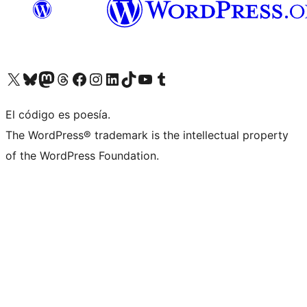
Visit our X (formerly Twitter) account
Visit our Bluesky account
Visit our Mastodon account
Visit our Threads account
Visit our Facebook page
Visit our Instagram account
Visit our LinkedIn account
Visit our TikTok account
Visit our YouTube channel
Visit our Tumblr account
El código es poesía.
The WordPress® trademark is the intellectual property
of the WordPress Foundation.