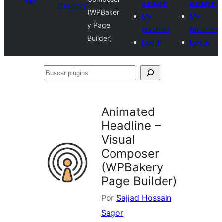
a plugin
a plugin
Directory
(WPBaker
My
My
y Page
favorites
favorites
Builder)
Log in
Log in
Buscar
plugins
Animated
Headline –
Visual
Composer
(WPBakery
Page Builder)
Por
Sajjad Hossain
Sagor