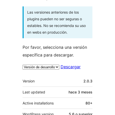
Las versiones anteriores de los
plugins pueden no ser seguras o
estables. No se recomienda su uso
en webs en producción.
Por favor, selecciona una versión
específica para descargar.
Descargar
Meta
Version
2.0.3
Last updated
hace
3 meses
Active installations
80+
WordPress version
5.6 o superior