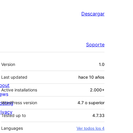
Descargar
Soporte
Meta
Version
1.0
Last updated
hace
10 años
bout
Active installations
2.000+
ews
osting
WordPress version
4.7 o superior
rivacy
Tested up to
4.7.33
Languages
Ver todos los 4