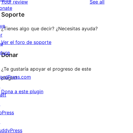
reviews
Your review
See all
reviews
star
onate
Soporte
reviews
↗
ive
¿Tienes algo que decir? ¿Necesitas ayuda?
or
Ver el foro de soporte
he
uture
Donar
¿Te gustaría apoyar el progreso de este
ordPress.com
plugin?
↗
Dona a este plugin
att
↗
bPress
↗
uddyPress