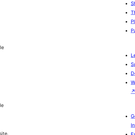
S
T
P
P
le
L
S
D
W
le
G
I
ite.
E