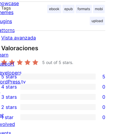
howcase
Tags
ebook
epub
formats
mobi
hemes
lugins
upload
atterns
Vista avanzada
Valoraciones
earn
5
out of 5 stars.
upport
evelopers
5 stars
5
5
ordPress.tv
4 stars
0
5-
↗
0
3 stars
0
star
4-
0
2 stars
0
reviews
star
3-
0
et
1 star
0
reviews
star
2-
0
nvolved
reviews
star
1-
vents