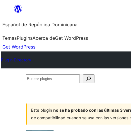
Saltar
al
Español de República Dominicana
contenido
Temas
Plugins
Acerca de
Get WordPress
Get WordPress
Plugin Directory
Buscar
plugins
Este plugin
no se ha probado con las últimas 3 v
de compatibilidad cuando se usa con las versiones