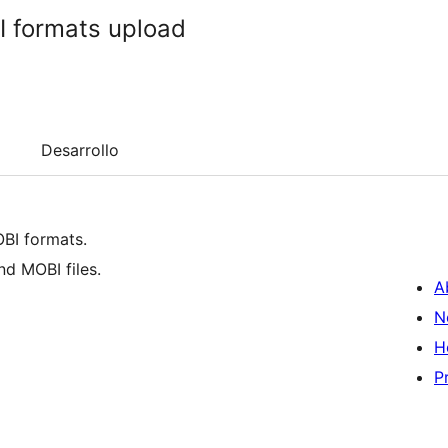
 formats upload
Desarrollo
BI formats.
nd MOBI files.
A
N
H
P