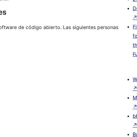
D
es
F
ftware de código abierto. Las siguientes personas
f
t
F
W
M
b
B