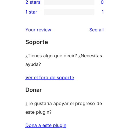
2 stars
0
reviews
star
3-
0
1 star
1
reviews
star
2-
1
reviews
star
1-
reviews
Your review
See all
reviews
star
Soporte
review
¿Tienes algo que decir? ¿Necesitas
ayuda?
Ver el foro de soporte
Donar
¿Te gustaría apoyar el progreso de
este plugin?
Dona a este plugin