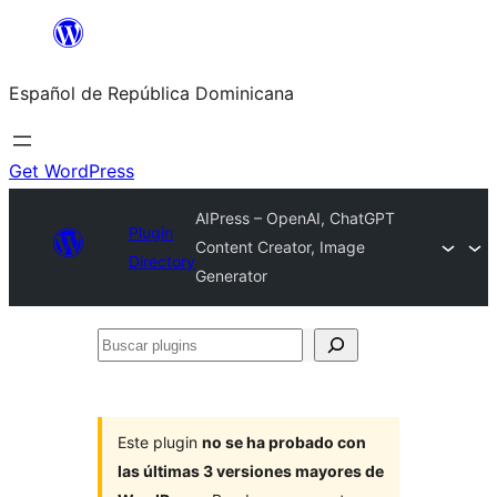
Saltar
al
Español de República Dominicana
contenido
Get WordPress
AIPress – OpenAI, ChatGPT
Plugin
Content Creator, Image
Directory
Generator
Buscar
plugins
Este plugin
no se ha probado con
las últimas 3 versiones mayores de