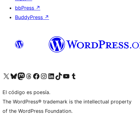
bbPress
↗
BuddyPress
↗
Visit our X (formerly Twitter) account
Visit our Bluesky account
Visit our Mastodon account
Visit our Threads account
Visit our Facebook page
Visit our Instagram account
Visit our LinkedIn account
Visit our TikTok account
Visit our YouTube channel
Visit our Tumblr account
El código es poesía.
The WordPress® trademark is the intellectual property
of the WordPress Foundation.