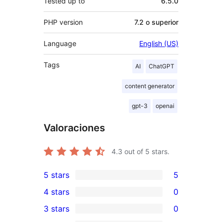
Tested up to
6.5.0
PHP version
7.2 o superior
Language
English (US)
Tags
AI
ChatGPT
content generator
gpt-3
openai
Valoraciones
4.3
out of 5 stars.
5 stars
5
5
4 stars
0
5-
0
3 stars
0
star
4-
0