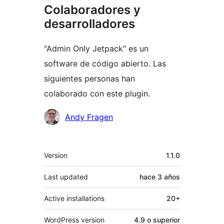
Colaboradores y
desarrolladores
"Admin Only Jetpack" es un
software de código abierto. Las
siguientes personas han
colaborado con este plugin.
Colaboradores
Andy Fragen
Meta
Version
1.1.0
Last updated
hace
3 años
Active installations
20+
WordPress version
4.9 o superior