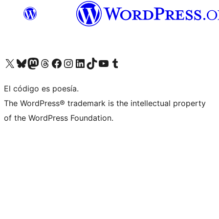
Visit our X (formerly Twitter) account
Visit our Bluesky account
Visit our Mastodon account
Visit our Threads account
Visit our Facebook page
Visit our Instagram account
Visit our LinkedIn account
Visit our TikTok account
Visit our YouTube channel
Visit our Tumblr account
El código es poesía.
The WordPress® trademark is the intellectual property
of the WordPress Foundation.